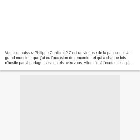
Vous connaissez Philippe Conticini ? C'est un virtuose de la pâtisserie. Un
grand monsieur que j'ai eu l'occasion de rencontrer et qui à chaque fois
n'hésite pas à partager ses secrets avec vous. Attentif et à l'écoute il est plein
de bons conseils. Ses...