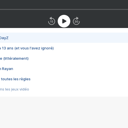
 DayZ
 a 13 ans (et vous l'avez ignoré)
e (littéralement)
im Rayan
 toutes les règles
s les jeux vidéo
us choquant de Rockstar ? - Le scandale BULLY
e plus moche de Steam
du RÊVE tourne au CAUCHEMAR