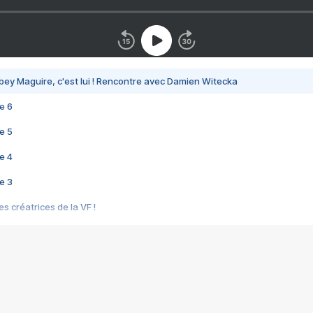
bey Maguire, c'est lui ! Rencontre avec Damien Witecka
e 6
e 5
e 4
e 3
s créatrices de la VF !
e 2
e 1
e Mektoub My Love arrive enfin ! Rencontre avec Shaïn Boumedine et Sal
i : après Toni en famille