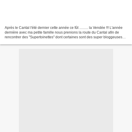
Après le Cantal l'été dernier cette année ce fût .......... la Vendée !!! L'année
dernière avec ma petite famille nous prenions la route du Cantal afin de
rencontrer des "Supertoinettes" dont certaines sont des super bloggeuses
KASHYLE , ALICIE et MANUE....