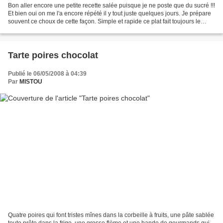
Bon aller encore une petite recette salée puisque je ne poste que du sucré !!!
Et bien oui on me l'a encore répété il y tout juste quelques jours. Je prépare
souvent ce choux de cette façon. Simple et rapide ce plat fait toujours le
régal de ma petite...
Tarte poires chocolat
Publié le 06/05/2008 à 04:39
Par
MISTOU
Quatre poires qui font tristes mînes dans la corbeille à fruits, une pâte sablée
toute prête dans la frigo, une grosse flème et une bande de gourmands qui