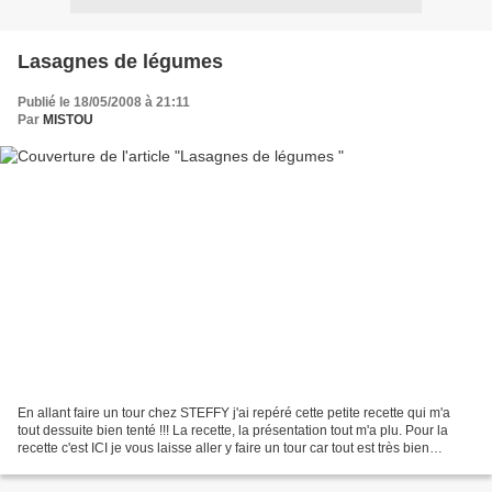
Lasagnes de légumes
Publié le 18/05/2008 à 21:11
Par
MISTOU
En allant faire un tour chez STEFFY j'ai repéré cette petite recette qui m'a
tout dessuite bien tenté !!! La recette, la présentation tout m'a plu. Pour la
recette c'est ICI je vous laisse aller y faire un tour car tout est très bien
expliqué. J'ai tout...