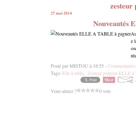
zesteur 
27 mai 2014
Nouveautés 
Au
e 
os
nt
Posté par MISTOU à 18:55 -
Commentaires 
Tags:
Elle à table
,
Zesteur pulpeur ELLE à 
Vous aimez ?
0 vote