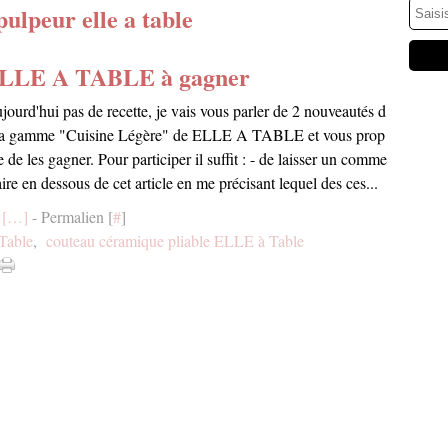
pulpeur elle a table
ELLE A TABLE à gagner
jourd'hui pas de recette, je vais vous parler de 2 nouveautés d
la gamme "Cuisine Légère" de ELLE A TABLE et vous prop
e de les gagner. Pour participer il suffit : - de laisser un comme
aire en dessous de cet article en me précisant lequel des ces...
[
…
]
- Permalien [
#
]
Table
,
couteau céramique pliable ELLE à Table