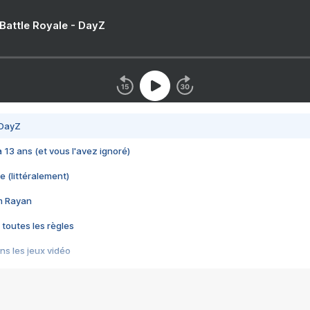
 Battle Royale - DayZ
 DayZ
 a 13 ans (et vous l'avez ignoré)
e (littéralement)
im Rayan
 toutes les règles
s les jeux vidéo
us choquant de Rockstar ? - Le scandale BULLY
e plus moche de Steam