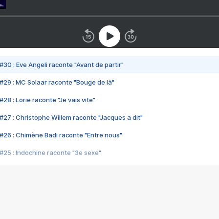
#30 : Eve Angeli raconte "Avant de partir"
#29 : MC Solaar raconte "Bouge de là"
28 : Lorie raconte "Je vais vite"
#27 : Christophe Willem raconte "Jacques a dit"
#26 : Chimène Badi raconte "Entre nous"
#25 : Indochine raconte "3e sexe"
#24 : Zaho raconte "C'est chelou"
#23 : Patrick Bruel raconte "Au café des délices"
#22 : Kyo raconte "Le chemin"