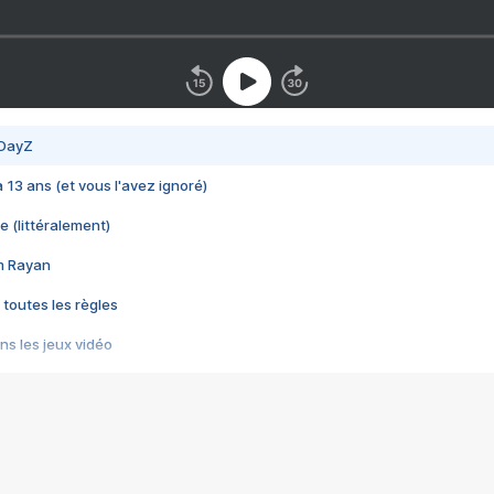
 DayZ
 a 13 ans (et vous l'avez ignoré)
e (littéralement)
im Rayan
 toutes les règles
s les jeux vidéo
us choquant de Rockstar ? - Le scandale BULLY
e plus moche de Steam
du RÊVE tourne au CAUCHEMAR