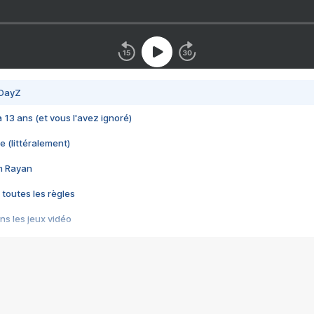
 DayZ
 a 13 ans (et vous l'avez ignoré)
e (littéralement)
im Rayan
 toutes les règles
s les jeux vidéo
us choquant de Rockstar ? - Le scandale BULLY
e plus moche de Steam
du RÊVE tourne au CAUCHEMAR