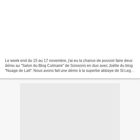
Le week end du 15 au 17 novembre, j'ai eu la chance de pouvoir faire deux
démo au "Salon du Blog Culinaire" de Soissons en duo avec Joëlle du blog
"Nuage de Lait". Nous avons fait une démo à la superbe abbaye de St Leger
devant un public génial, plein...