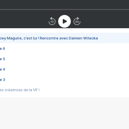
bey Maguire, c'est lui ! Rencontre avec Damien Witecka
e 6
e 5
e 4
e 3
s créatrices de la VF !
e 2
e 1
e Mektoub My Love arrive enfin ! Rencontre avec Shaïn Boumedine et Sal