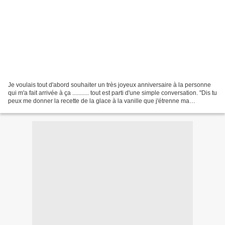
Je voulais tout d'abord souhaiter un très joyeux anniversaire à la personne
qui m'a fait arrivée à ça ........... tout est parti d'une simple conversation. "Dis tu
peux me donner la recette de la glace à la vanille que j'étrenne ma
sorbetière ? Ok. Ha...