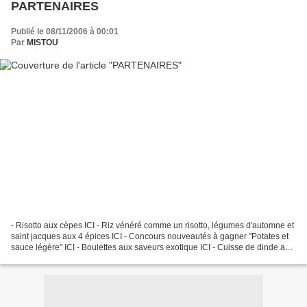
PARTENAIRES
Publié le 08/11/2006 à 00:01
Par
MISTOU
- Risotto aux cèpes ICI - Riz vénéré comme un risotto, légumes d'automne et
saint jacques aux 4 épices ICI - Concours nouveautés à gagner "Potates et
sauce légère" ICI - Boulettes aux saveurs exotique ICI - Cuisse de dinde aux
légumes du soleil ICI -...