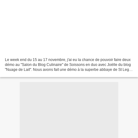
Le week end du 15 au 17 novembre, j'ai eu la chance de pouvoir faire deux
démo au "Salon du Blog Culinaire" de Soissons en duo avec Joëlle du blog
"Nuage de Lait". Nous avons fait une démo à la superbe abbaye de St Leger
devant un public génial, plein...