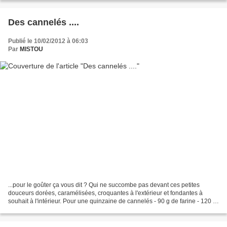
Des cannelés ....
Publié le 10/02/2012 à 06:03
Par
MISTOU
...pour le goûter ça vous dit ? Qui ne succombe pas devant ces petites
douceurs dorées, caramélisées, croquantes à l'extérieur et fondantes à
souhait à l'intérieur. Pour une quinzaine de cannelés - 90 g de farine - 120 g
sucre - 3 oeufs (si ils sont vraiment...