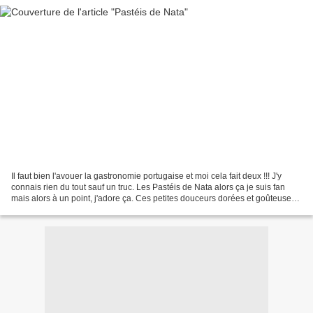
Il faut bien l'avouer la gastronomie portugaise et moi cela fait deux !!! J'y
connais rien du tout sauf un truc. Les Pastéis de Nata alors ça je suis fan
mais alors à un point, j'adore ça. Ces petites douceurs dorées et goûteuses
me font craquer. Cela...