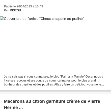
Publié le 26/04/2013 à 10:49
Par
MISTOU
Je ne sais pas si vous connaissez le blog "Pain à la Tomate" Oscar nous y
livre ses recettes et ses coups de coeur culinaires pour le plus grand
bonheur des papilles et des pupilles. Allez y faire un petit tour vous ne le
regretterez pas. Il y a quelques...
Macarons au citron garniture crème de Pierre
Hermé ...