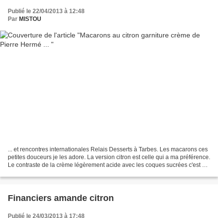
Publié le 22/04/2013 à 12:48
Par
MISTOU
... et rencontres internationales Relais Desserts à Tarbes. Les macarons ces
petites douceurs je les adore. La version citron est celle qui a ma préférence.
Le contraste de la crème légèrement acide avec les coques sucrées c'est un
régal. Et puis quand...
Financiers amande citron
Publié le 24/03/2013 à 17:48