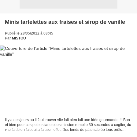
Minis tartelettes aux fraises et sirop de vanille
Publié le 28/05/2012 à 08:45
Par
MISTOU
Il y a des jours où il faut trouver vite fait bien fait une idée gourmande !!! Bon
et bien pour ces petites tartelettes mission remplie 30 secondes à cogiter, du
vite fait bien fait qui a fait son effet. Des fonds de pâte sablée tous prêts
achetés il...