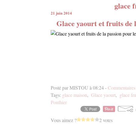
glace f
21 juin 2014
Glace yaourt et fruits d
Posté par MISTOU à 08:24 -
Commentaires 
Tags:
glace maison
,
Glace yaourt
,
glace fru
Ponthier
Vous aimez ?
2 votes