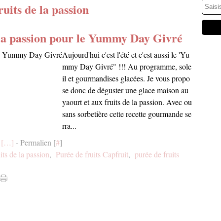
ruits de la passion
e la passion pour le Yummy Day Givré
Aujourd'hui c'est l'été et c'est aussi le 'Yu
mmy Day Givré" !!! Au programme, sole
il et gourmandises glacées. Je vous propo
se donc de déguster une glace maison au
yaourt et aux fruits de la passion. Avec ou
sans sorbetière cette recette gourmande se
rra...
[
…
]
- Permalien [
#
]
its de la passion
,
Purée de fruits Capfruit
,
purée de fruits