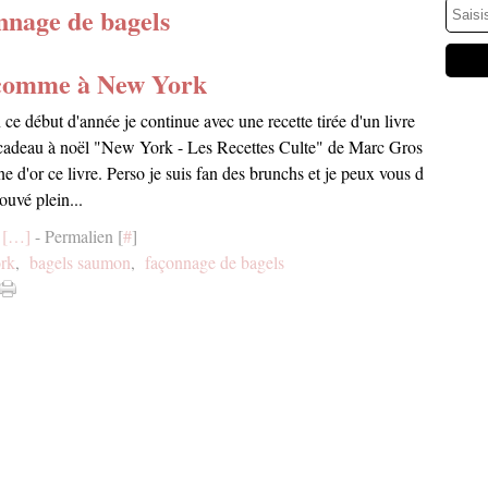
nnage de bagels
 comme à New York
 ce début d'année je continue avec une recette tirée d'un livre
n cadeau à noël "New York - Les Recettes Culte" de Marc Gros
 d'or ce livre. Perso je suis fan des brunchs et je peux vous d
rouvé plein...
[
…
]
- Permalien [
#
]
ork
,
bagels saumon
,
façonnage de bagels