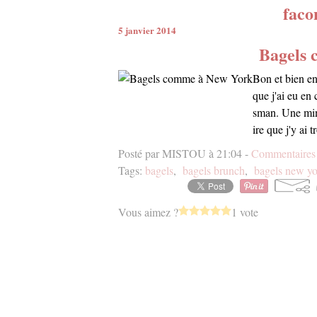
faco
5 janvier 2014
Bagels
Bon et bien en
que j'ai eu e
sman. Une mine
ire que j'y ai t
Posté par MISTOU à 21:04 -
Commentaires 
Tags:
bagels
,
bagels brunch
,
bagels new y
Vous aimez ?
1 vote