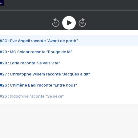
#30 : Eve Angeli raconte "Avant de partir"
#29 : MC Solaar raconte "Bouge de là"
28 : Lorie raconte "Je vais vite"
#27 : Christophe Willem raconte "Jacques a dit"
#26 : Chimène Badi raconte "Entre nous"
#25 : Indochine raconte "3e sexe"
#24 : Zaho raconte "C'est chelou"
#23 : Patrick Bruel raconte "Au café des délices"
#22 : Kyo raconte "Le chemin"