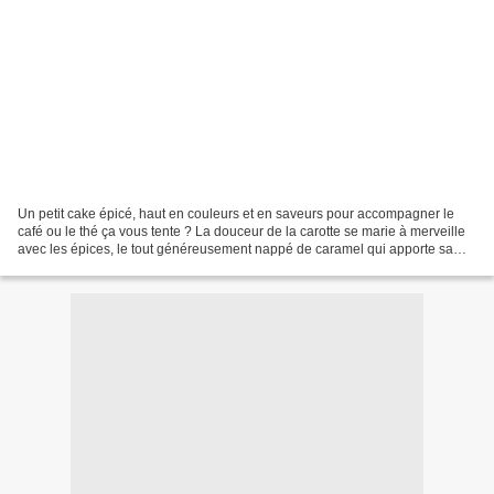
Un petit cake épicé, haut en couleurs et en saveurs pour accompagner le
café ou le thé ça vous tente ? La douceur de la carotte se marie à merveille
avec les épices, le tout généreusement nappé de caramel qui apporte sa
touche de peps grâce aux écorces...