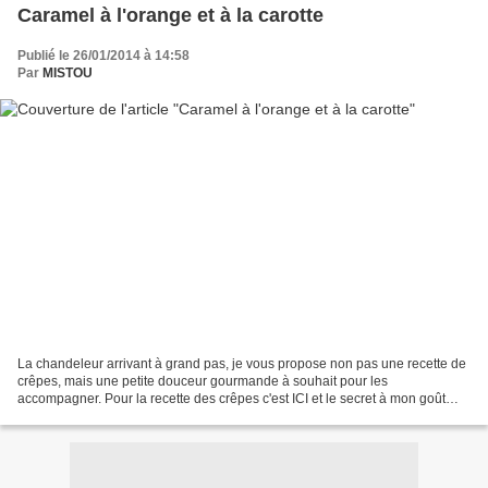
Caramel à l'orange et à la carotte
Publié le 26/01/2014 à 14:58
Par
MISTOU
La chandeleur arrivant à grand pas, je vous propose non pas une recette de
crêpes, mais une petite douceur gourmande à souhait pour les
accompagner. Pour la recette des crêpes c'est ICI et le secret à mon goût
c'est qu'elles doivent être bien aromatisées....