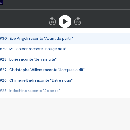
#30 : Eve Angeli raconte "Avant de partir"
#29 : MC Solaar raconte "Bouge de là"
28 : Lorie raconte "Je vais vite"
#27 : Christophe Willem raconte "Jacques a dit"
#26 : Chimène Badi raconte "Entre nous"
#25 : Indochine raconte "3e sexe"
#24 : Zaho raconte "C'est chelou"
#23 : Patrick Bruel raconte "Au café des délices"
#22 : Kyo raconte "Le chemin"