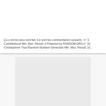
Ça y est les jeux sont fait. Ce sont les commentaires suivants : n° 3
Camilleblond Min: Max: Result: 3 Powered by RANDOM.ORG n° 32
Christophine True Random Number Generator Min: Max: Result: 32
Powered by RANDOM.ORG Vous gagnez donc chacune 1 lot de 3...