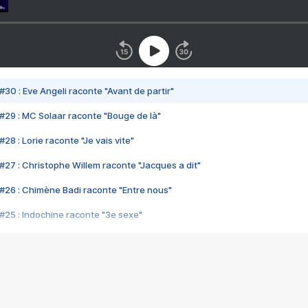
#30 : Eve Angeli raconte "Avant de partir"
#29 : MC Solaar raconte "Bouge de là"
28 : Lorie raconte "Je vais vite"
#27 : Christophe Willem raconte "Jacques a dit"
#26 : Chimène Badi raconte "Entre nous"
#25 : Indochine raconte "3e sexe"
#24 : Zaho raconte "C'est chelou"
#23 : Patrick Bruel raconte "Au café des délices"
#22 : Kyo raconte "Le chemin"