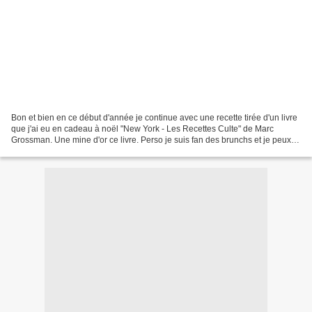
Bon et bien en ce début d'année je continue avec une recette tirée d'un livre
que j'ai eu en cadeau à noël "New York - Les Recettes Culte" de Marc
Grossman. Une mine d'or ce livre. Perso je suis fan des brunchs et je peux
vous dire que j'y ai trouvé plein...