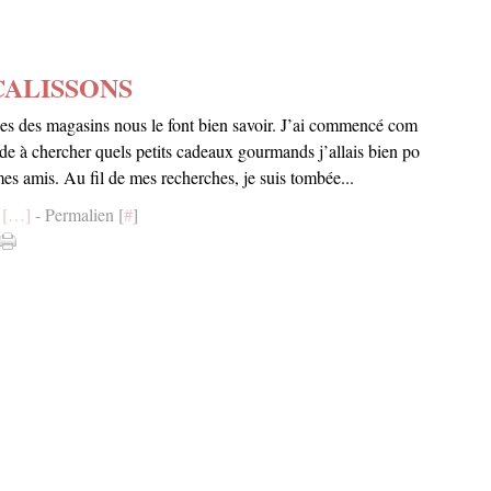
CALISSONS
nes des magasins nous le font bien savoir. J’ai commencé com
ode à chercher quels petits cadeaux gourmands j’allais bien po
 mes amis. Au fil de mes recherches, je suis tombée...
[
…
]
- Permalien [
#
]