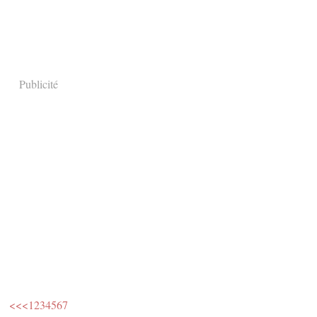
Publicité
<<
<
1
2
3
4
5
6
7