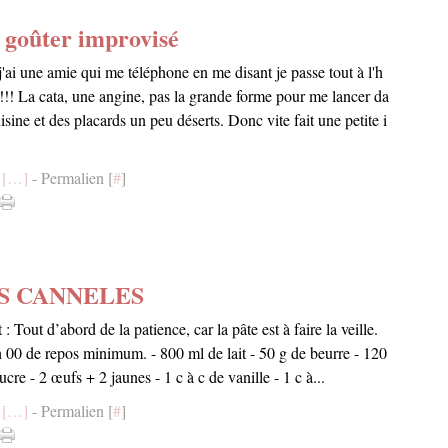
i goûter improvisé
j'ai une amie qui me téléphone en me disant je passe tout à l'h
!!! La cata, une angine, pas la grande forme pour me lancer da
isine et des placards un peu déserts. Donc vite fait une petite i
[
…
]
- Permalien [
#
]
S CANNELES
: Tout d’abord de la patience, car la pâte est à faire la veille.
00 de repos minimum. - 800 ml de lait - 50 g de beurre - 120
ucre - 2 œufs + 2 jaunes - 1 c à c de vanille - 1 c à...
[
…
]
- Permalien [
#
]