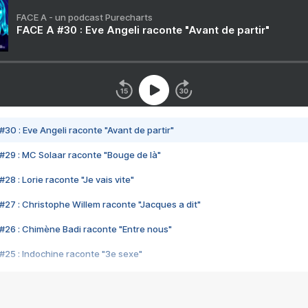
FACE A - un podcast Purecharts
FACE A #30 : Eve Angeli raconte "Avant de partir"
#30 : Eve Angeli raconte "Avant de partir"
#29 : MC Solaar raconte "Bouge de là"
28 : Lorie raconte "Je vais vite"
#27 : Christophe Willem raconte "Jacques a dit"
#26 : Chimène Badi raconte "Entre nous"
#25 : Indochine raconte "3e sexe"
#24 : Zaho raconte "C'est chelou"
#23 : Patrick Bruel raconte "Au café des délices"