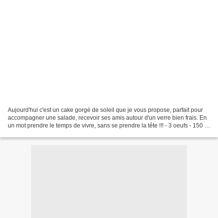
Aujourd'hui c'est un cake gorgé de soleil que je vous propose, parfait pour
accompagner une salade, recevoir ses amis autour d'un verre bien frais. En
un mot prendre le temps de vivre, sans se prendre la tête !!! - 3 oeufs - 150 g
de farine - 1 sachet...