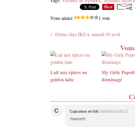
Tags:
Verrines de légumes
,
légumes façon a
Vous aimez ?
1 vote
Démo chez IKEA samedi 05 avril
Vous
Lait aux épices ou
My Girly Popott
golden latte
déménagé
C
C
Cupcakes en foli
16/04/2014 09:21
J'adore!!!!