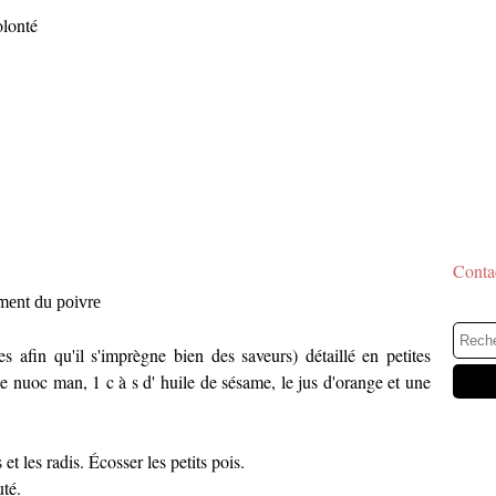
olonté
Contac
ment du poivre
 afin qu'il s'imprègne bien des saveurs) détaillé en petites
de nuoc man, 1 c à s d' huile de sésame, le jus d'orange et une
 et les radis. Écosser les petits pois.
uté.