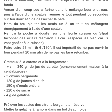
Porter à ébullition, bien mélanger jusqu'à ce que le beurre soit
fondu.
Verser d'un coup sec la farine dans le mélange beurre et eau,
puis à l'aide d'une spatule, remuer le tout pendant 30 secondes
sur feu doux afin de dessécher la pâte.
Hors du feu ajouter les oeufs un à un tout en mélangent
énergiquement à l'aide d'une spatule.
Remplir la poche à douille, sur une feuille cuisson ou Silpat
façonner des éclairs d'environ 10 cm (espacer les bien car ils
vont gonfler à le cuisson).
Faire cuire 25 min th 6 /180°. Il est impératif de ne pas ouvrir le
four pendant 20 min afin de ne pas les faire retomber.
Crémeux à la carotte et à la bergamote :
- + / - 340 g de jus de carotte (personnellement maison à la
centrifugeuse)
- 2 citrons bergamote
- 120 g de jaunes d'oeufs
- 150 g d'oeufs entiers
- 120 g de sucre
- 4 g de gélatine
Prélever les zestes des citrons bergamote, réserver.
Mettre la gélatine à ramollir dans un bol d'eau froide.