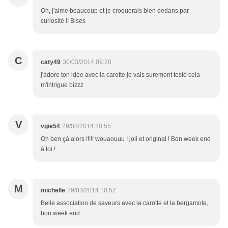
Oh, j'aime beaucoup et je croquerais bien dedans par
curiosité !! Bises
C
caty49
30/03/2014 09:20
j'adore ton idée avec la carotte je vais surement testé cela
m'intrigue bizzz
V
vgie54
29/03/2014 20:55
Oh ben çà alors !!!!! wouaouuu ! joli et original ! Bon week end
à toi !
M
michelle
29/03/2014 10:52
Belle association de saveurs avec la carotte et la bergamote,
bon week end