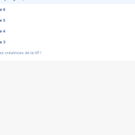
e 6
e 5
e 4
e 3
s créatrices de la VF !
e 2
e 1
e Mektoub My Love arrive enfin ! Rencontre avec Shaïn Boumedine et Sal
i : après Toni en famille
elle réalise le bouleversant Dites lui que je l'aime
ais ! Rencontre autour de Vie privée de Rebecca Zlotowski
 de Marguerite, Grave... Rencontre avec Ella Rumpf