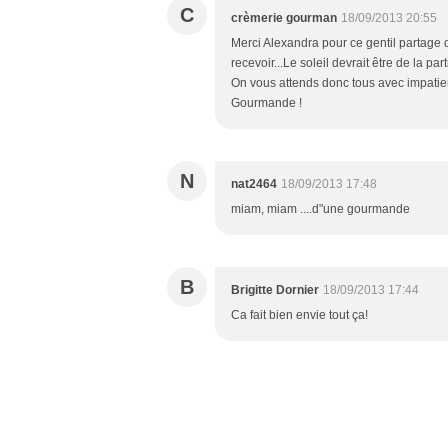
C
crèmerie gourman
18/09/2013 20:55
Merci Alexandra pour ce gentil partage d
recevoir...Le soleil devrait être de la pa
On vous attends donc tous avec impatiente
Gourmande !
N
nat2464
18/09/2013 17:48
miam, miam ....d"une gourmande
B
Brigitte Dornier
18/09/2013 17:44
Ca fait bien envie tout ça!