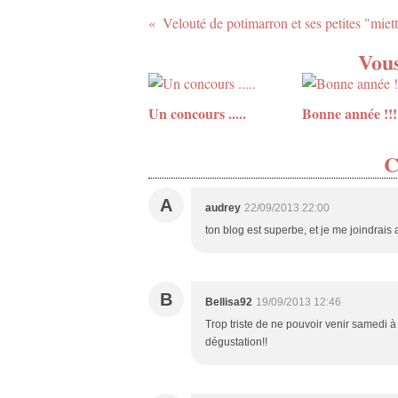
Vous
Un concours .....
Bonne année !!!
C
A
audrey
22/09/2013 22:00
ton blog est superbe, et je me joindrais av
B
Bellisa92
19/09/2013 12:46
Trop triste de ne pouvoir venir samedi à 
dégustation!!