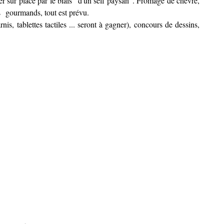
rer sur place par le biais "d'un self paysan". Fromage de chèvre,
és gourmands, tout est prévu.
nis, tablettes tactiles ... seront à gagner), concours de dessins,