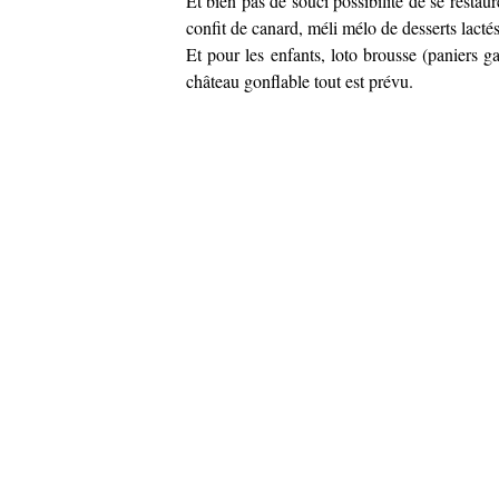
Et bien pas de souci possibilité de se restau
confit de canard, méli mélo de desserts lact
Et pour les enfants, loto brousse (paniers gar
château gonflable tout est prévu.