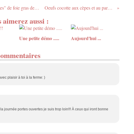
Velouté de potimarron et ses petites "miettes" de foie gras de canard
Oeufs cocotte aux cèpes et au parmesan
 aimerez aussi :
Une petite démo .....
Aujourd'hui ...
ommentaires
ec plaisir à toi à la ferme: )
la journée portes ouvertes je suis trop loin!!! À ceux qui iront bonne