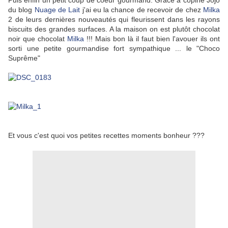
Puis enfin un petit coup de coeur gourmand. Grâce à copine Jojo
du blog
Nuage de Lait
j'ai eu la chance de recevoir de chez
Milka
2 de leurs dernières nouveautés qui fleurissent dans les rayons
biscuits des grandes surfaces. A la maison on est plutôt chocolat
noir que chocolat
Milka
!!! Mais bon là il faut bien l'avouer ils ont
sorti une petite gourmandise fort sympathique ... le "Choco
Suprême"
Et vous c'est quoi vos petites recettes moments bonheur ???