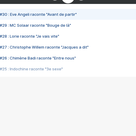
#30 : Eve Angeli raconte "Avant de partir"
#29 : MC Solaar raconte "Bouge de là"
28 : Lorie raconte "Je vais vite"
#27 : Christophe Willem raconte "Jacques a dit"
#26 : Chimène Badi raconte "Entre nous"
#25 : Indochine raconte "3e sexe"
#24 : Zaho raconte "C'est chelou"
#23 : Patrick Bruel raconte "Au café des délices"
#22 : Kyo raconte "Le chemin"
#21 : Nolwenn Leroy raconte "Cassé"
#20 : Patrick Hernandez raconte "Born to be alive"
#19 : Lorie raconte "Près de moi"