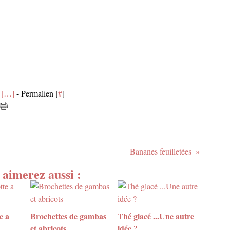
[
…
]
- Permalien [
#
]
Bananes feuilletées
 aimerez aussi :
e a
Brochettes de gambas
Thé glacé ...Une autre
et abricots
idée ?