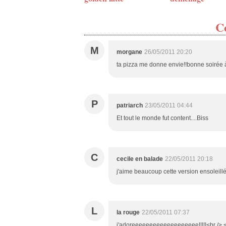
C
M
morgane
26/05/2011 20:20
ta pizza me donne envie!!bonne soirée à
P
patriarch
23/05/2011 04:44
Et tout le monde fut content....Biss
C
cecile en balade
22/05/2011 20:18
j'aime beaucoup cette version ensoleill
L
la rouge
22/05/2011 07:37
j'adoreeeeeeeeeeeeeeeeeee!!!!!<br /> <br /