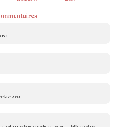
ommentaires
 toi!
ée<br /> bises
> et hop je chipe la recette pour se soir hi!! hi!!!<br /> <br />