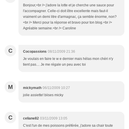
Bonjour,<br /> j'adore la lotte et je cherche une sauce pour
l'accompagner. Celle-ci doit être excellente mais faut-il
vraiment un demi litre d'armagnac, ça semble énorme, non?
<br /> Merci pour la réponse et bravo pour ton blog.<br />
Agréable semaine.<br /> Caroline
C
Cocopassions
08/11/2009 21:36
Je voulais en faire le w e dernier mais hélas mon chéri n'y
tient pas.... Je me régale un peu avec toi
M
mickymath
06/11/2009 10:27
jolie assiette! biises micky
C
celiane82
03/11/2009 13:05
C'est l'un de mes poissons préférée, j'adore sa chair toute