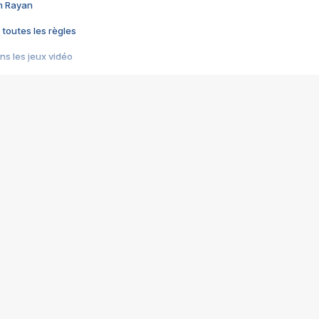
im Rayan
 toutes les règles
s les jeux vidéo
us choquant de Rockstar ? - Le scandale BULLY
e plus moche de Steam
du RÊVE tourne au CAUCHEMAR
pendant 8 heures
it… à tort
umiliés par un jeu vidéo
ire - Final Fantasy 8
ti un empire - Age of Empires
story DOFUS
tard, il crée l'un des pires jeux de tous les temps, MindsEye.