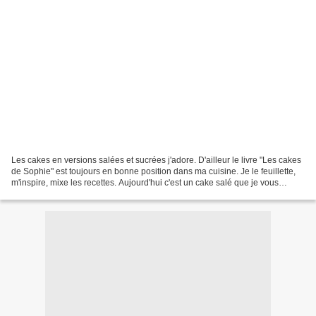
Les cakes en versions salées et sucrées j'adore. D'ailleur le livre "Les cakes
de Sophie" est toujours en bonne position dans ma cuisine. Je le feuillette,
m'inspire, mixe les recettes. Aujourd'hui c'est un cake salé que je vous
propose, en cube pour...