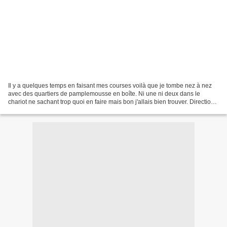
Il y a quelques temps en faisant mes courses voilà que je tombe nez à nez
avec des quartiers de pamplemousse en boîte. Ni une ni deux dans le
chariot ne sachant trop quoi en faire mais bon j'allais bien trouver. Direction
le placard et là les mois passent...