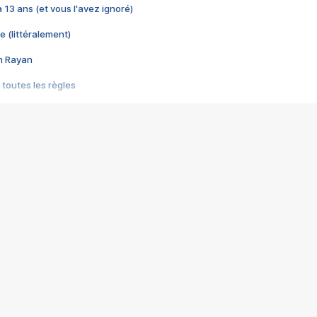
 a 13 ans (et vous l'avez ignoré)
e (littéralement)
im Rayan
 toutes les règles
s les jeux vidéo
us choquant de Rockstar ? - Le scandale BULLY
e plus moche de Steam
du RÊVE tourne au CAUCHEMAR
pendant 8 heures
it… à tort
umiliés par un jeu vidéo
ire - Final Fantasy 8
ti un empire - Age of Empires