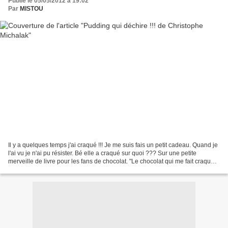
Publié le 05/05/2012 à 19:02
Par
MISTOU
Il y a quelques temps j'ai craqué !!! Je me suis fais un petit cadeau. Quand je
l'ai vu je n'ai pu résister. Bé elle a craqué sur quoi ??? Sur une petite
merveille de livre pour les fans de chocolat. "Le chocolat qui me fait craqué"
de Christophe Michalak....