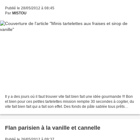
Publié le 28/05/2012 à 08:45
Par
MISTOU
Il y a des jours où il faut trouver vite fait bien fait une idée gourmande !!! Bon
et bien pour ces petites tartelettes mission remplie 30 secondes à cogiter, du
vite fait bien fait qui a fait son effet. Des fonds de pâte sablée tous prêts
achetés il...
Flan parisien à la vanille et cannelle
Publié le 26/05/2012 à 09:37