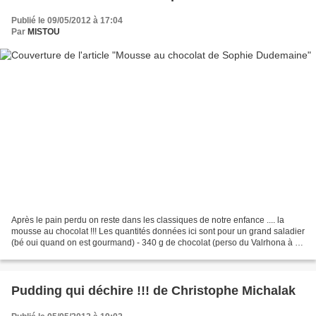
Publié le 09/05/2012 à 17:04
Par
MISTOU
Après le pain perdu on reste dans les classiques de notre enfance .... la
mousse au chocolat !!! Les quantités données ici sont pour un grand saladier
(bé oui quand on est gourmand) - 340 g de chocolat (perso du Valrhona à 61
% de cacao) - 160 ml de lait...
Pudding qui déchire !!! de Christophe Michalak